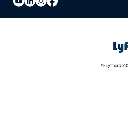
©
Lyftnord 20