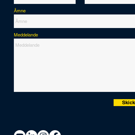
Ämne
Meddelande
Skic