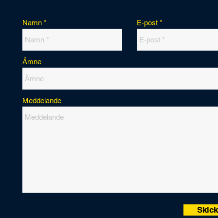
Namn
E-post
Ämne
Meddelande
Skic