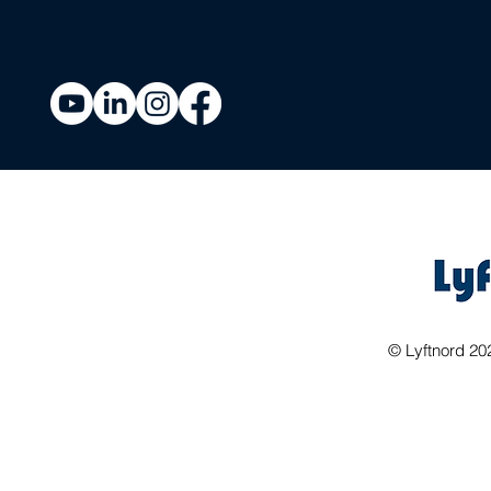
©
Lyftnord 20