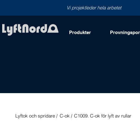
Vi projektleder hela arbetet
Produkter
Provningsport
Lyftok och spridare /
C-ok /
C1009. C-ok för lyft av rullar