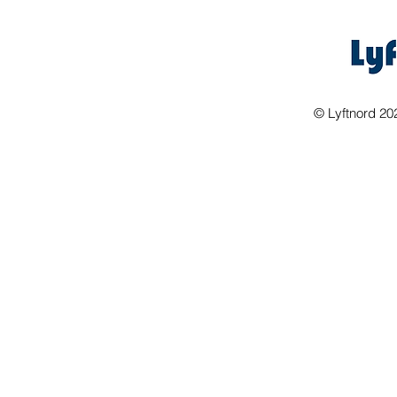
©
Lyftnord 20