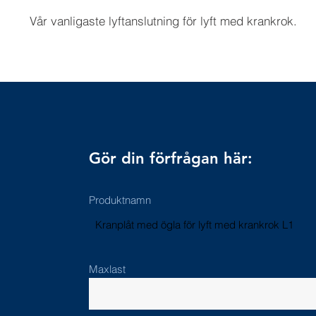
Vår vanligaste lyftanslutning för lyft med krankrok.
Gör din förfrågan här:
Produktnamn
Kranplåt med ögla för lyft med krankrok L1
Maxlast