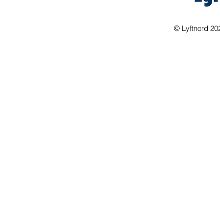
©
Lyftnord 20