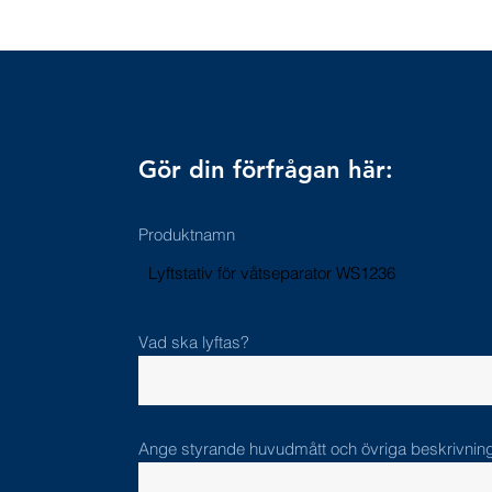
Gör din förfrågan här:
Produktnamn
Lyftstativ för våtseparator WS1236
Vad ska lyftas?
Ange styrande huvudmått och övriga beskrivnin