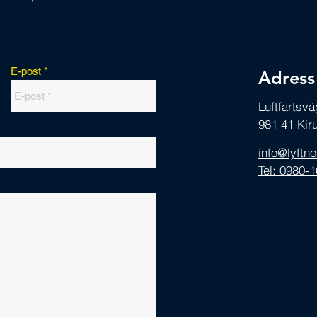
E-post
Adress
Luftfartsv
981 41 Kir
info@lyftn
Tel: 0980-