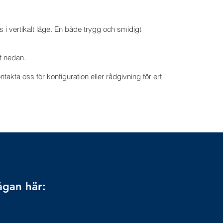
as i vertikalt läge. En både trygg och smidigt
et nedan.
akta oss för konfiguration eller rådgivning för ert
ågan här: