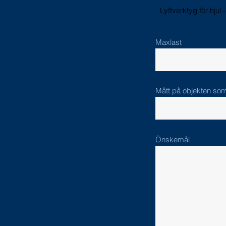
Lyftverktyg för hjul 
Maxlast
Mått på objekten som
Önskemål