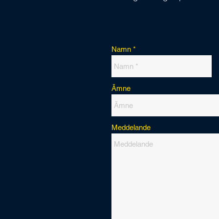
Namn
Ämne
Meddelande