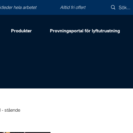
ktleder hela arbetet
Alltid fri offert
Produkter
Provningsportal för lyftutrustning
l - stående