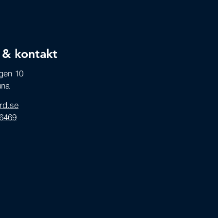
 & kontakt
ägen 10
una
ord.se
16469