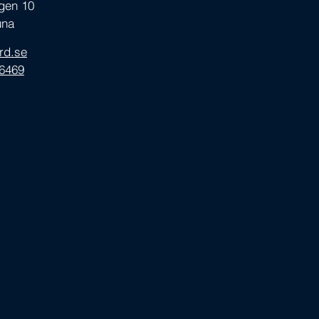
ägen 10
una
ord.se
16469