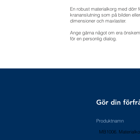
En robust materialkorg med dörr f
krananslutning som på bilden eller
dimensioner och maxlaster.
Ange gärna något om era önskemål 
för en personlig dialog.
Gör din förfr
Produktnamn
MB1006. Materialko