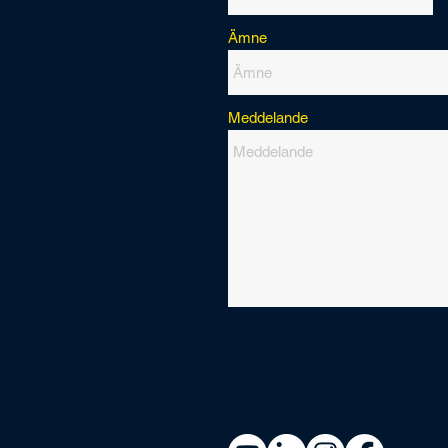
Ämne
Meddelande