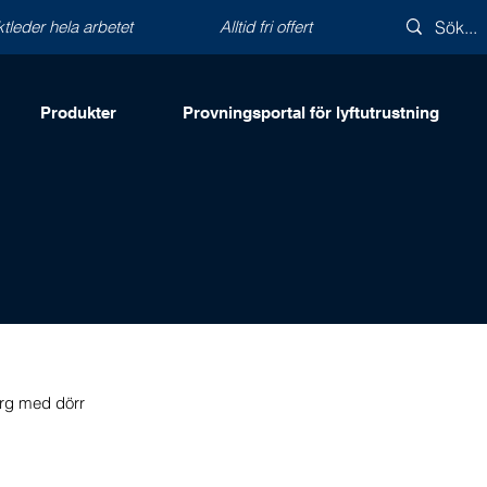
ktleder hela arbetet
Alltid fri offert
Produkter
Provningsportal för lyftutrustning
rg med dörr