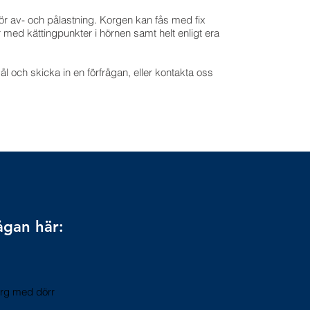
ör av- och pålastning. Korgen kan fås med fix
 med kättingpunkter i hörnen samt helt enligt era
och skicka in en förfrågan, eller kontakta oss
ågan här:
rg med dörr