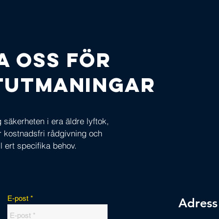
a oss för
ftutmaningar
säkerheten i era äldre lyftok,
ör kostnadsfri rådgivning och
l ert specifika behov.
E-post
Adress