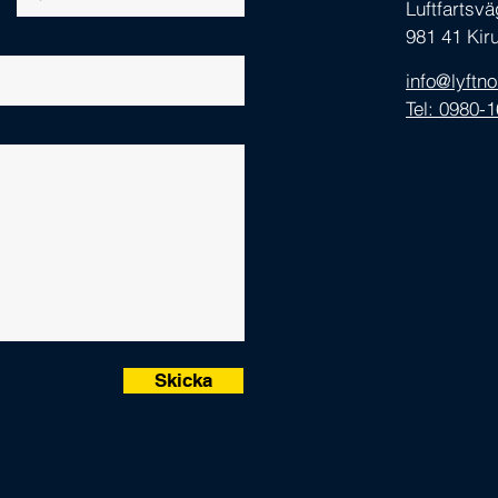
Luftfartsv
981 41 Kir
info@lyftn
Tel: 0980-
Skicka