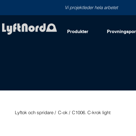
Vi projektleder hela arbetet
Produkter
Provningsport
Lyftok och spridare /
C-ok /
C1006. C-krok light