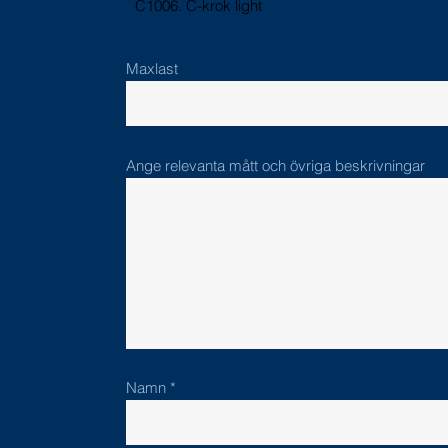
C1006. C-krok light
Maxlast
Ange relevanta mått och övriga beskrivningar
Namn