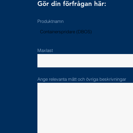
Gör din förfrågan här:
Produktnamn
Containerspridare (DBOS)
Maxlast
Ange relevanta mått och övriga beskrivningar