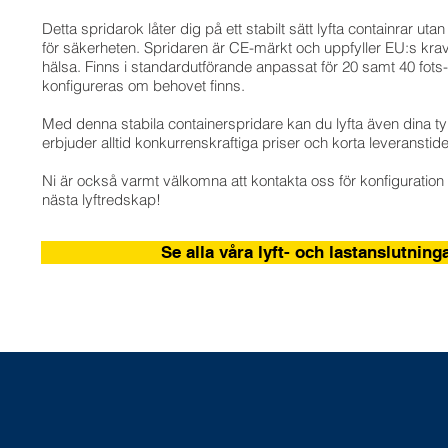
Detta spridarok låter dig på ett stabilt sätt lyfta containrar uta
för säkerheten. Spridaren är CE-märkt och uppfyller EU:s kra
hälsa. Finns i standardutförande anpassat för 20 samt 40 fots
konfigureras om behovet finns.
Med denna stabila containerspridare kan du lyfta även dina tyn
erbjuder alltid konkurrenskraftiga priser och korta leveranstide
Ni är också varmt välkomna att kontakta oss för konfiguration e
nästa lyftredskap!
Se alla våra lyft- och lastanslutning