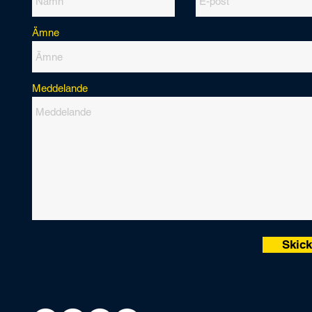
Ämne
Meddelande
Skic