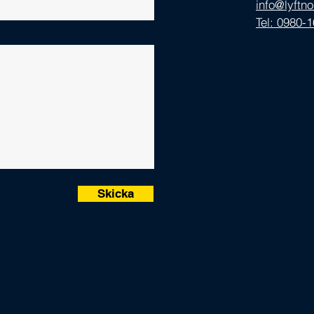
info@lyftn
Tel: 0980-
Skicka