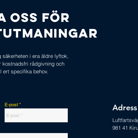
a oss för
ftutmaningar
säkerheten i era äldre lyftok,
ör kostnadsfri rådgivning och
l ert specifika behov.
E-post
Adress
Luftfartsv
981 41 Kir