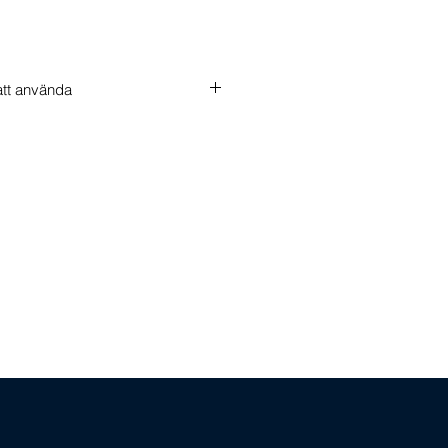
att använda
ngar som så kräver kommer med CE-
kumentation. 