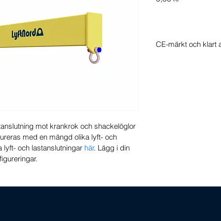
CE-märkt och klart 
Alla våra lyftlösni
märkning och full do
tanslutning mot krankrok och shackelöglor 
gureras med en mängd olika lyft- och 
a lyft- och lastanslutningar 
här
. Lägg i din 
figureringar. 