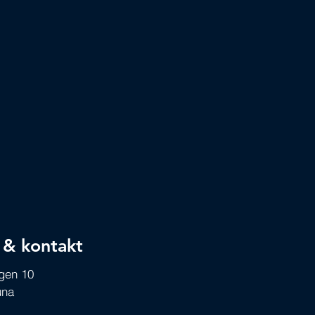
 & kontakt
ägen 10
una