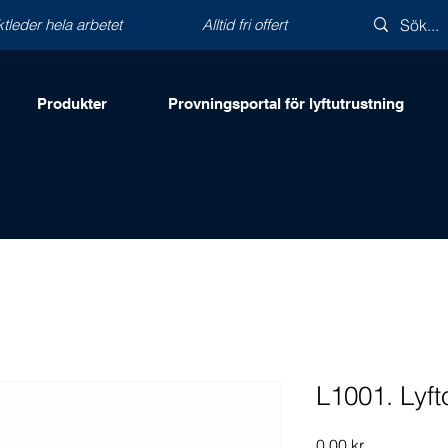
ktleder hela arbetet
Alltid fri offert
Produkter
Provningsportal för lyftutrustning
L1001. Lyft
Pris
0,00 kr