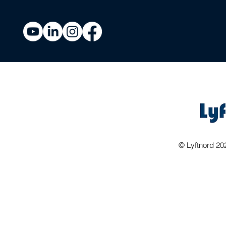
©
Lyftnord 20