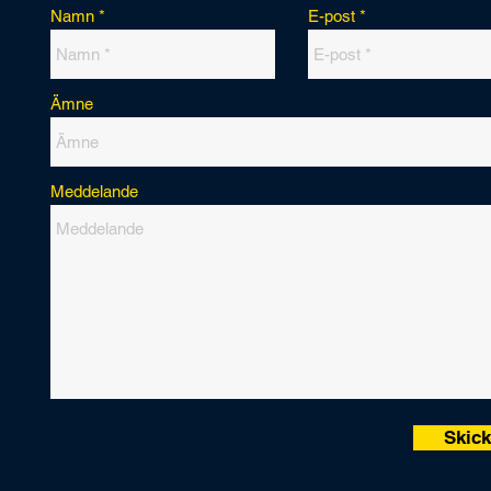
Namn
E-post
Ämne
Meddelande
Skic